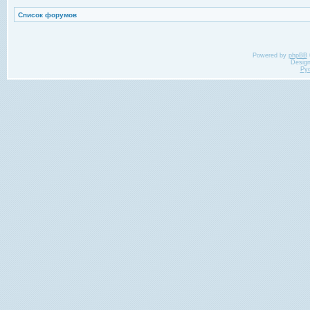
Список форумов
Powered by
phpBB
Desig
Ру