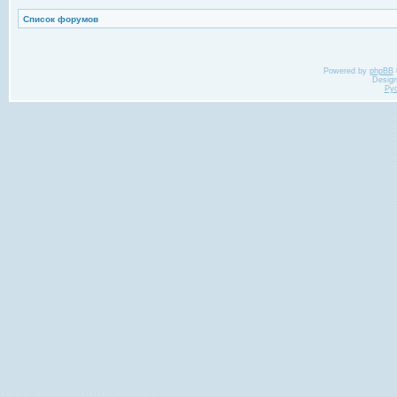
Список форумов
Powered by
phpBB
Desig
Ру