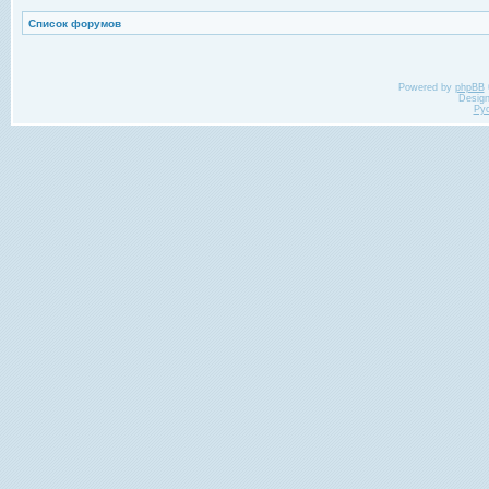
Список форумов
Powered by
phpBB
Desig
Ру