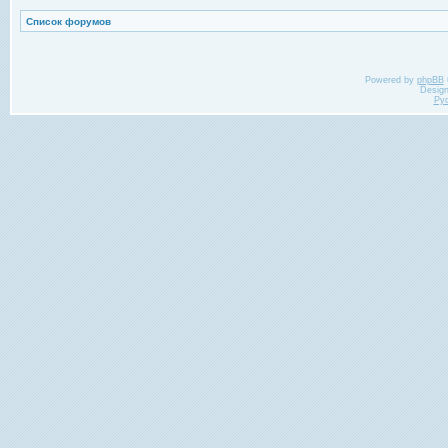
Список форумов
Powered by
phpBB
Desig
Ру