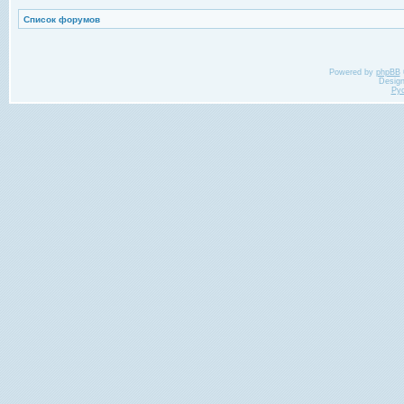
Список форумов
Powered by
phpBB
Desig
Ру