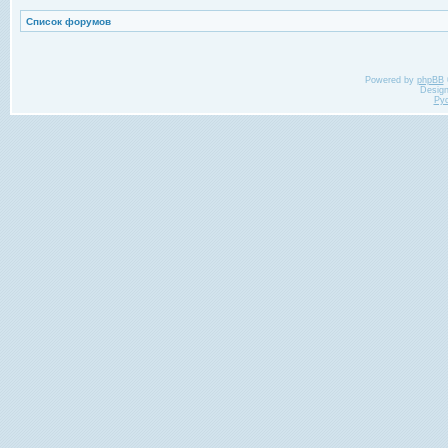
Список форумов
Powered by
phpBB
Desig
Ру