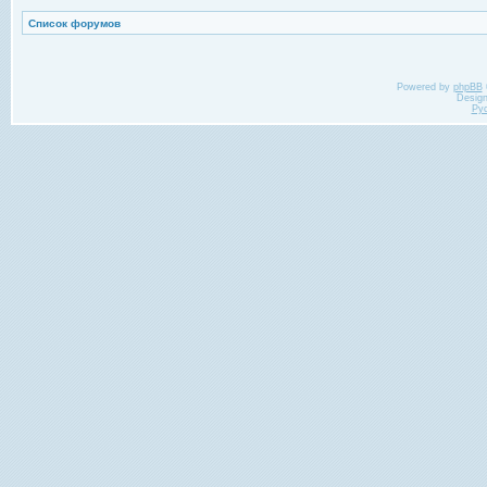
Список форумов
Powered by
phpBB
Desig
Ру