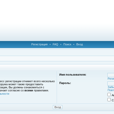
Регистрация
•
FAQ
•
Поиск
•
Вход
Имя пользователя:
Реги
есс регистрации отнимет всего несколько
Пароль:
орума может также предоставить
Забы
рации, Вы должны ознакомиться с
Повт
ачает согласие со
всеми
правилами.
ьности
А
С