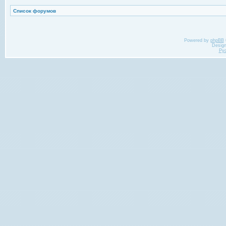
Список форумов
Powered by
phpBB
Desig
Ру