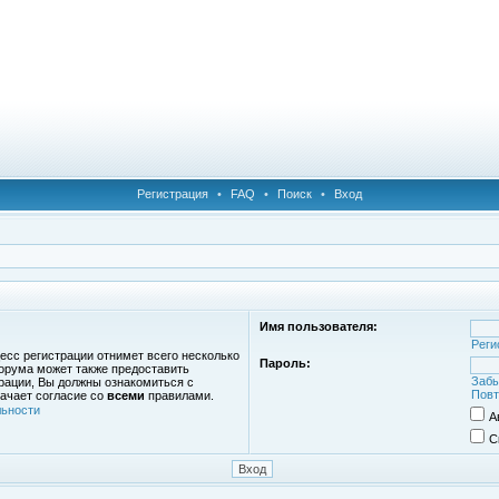
Регистрация
•
FAQ
•
Поиск
•
Вход
Имя пользователя:
Реги
есс регистрации отнимет всего несколько
Пароль:
орума может также предоставить
Забы
рации, Вы должны ознакомиться с
Повт
ачает согласие со
всеми
правилами.
ьности
А
С