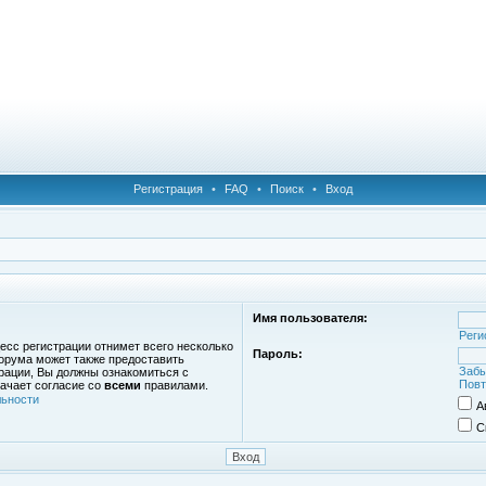
Регистрация
•
FAQ
•
Поиск
•
Вход
Имя пользователя:
Реги
есс регистрации отнимет всего несколько
Пароль:
орума может также предоставить
Забы
рации, Вы должны ознакомиться с
Повт
ачает согласие со
всеми
правилами.
ьности
А
С