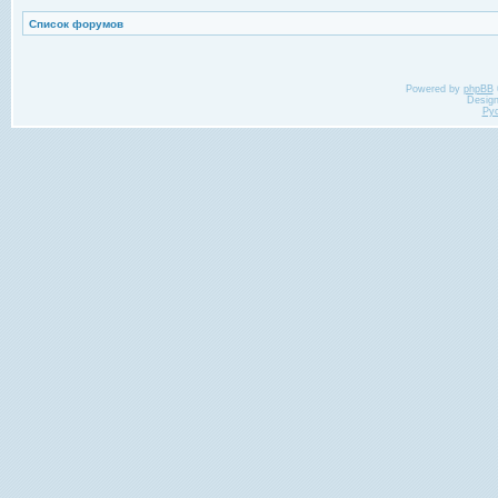
Список форумов
Powered by
phpBB
Desig
Ру