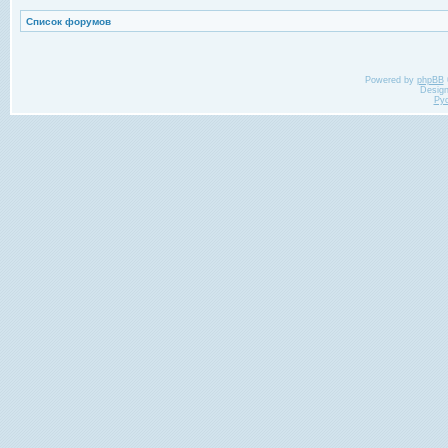
Список форумов
Powered by
phpBB
Desig
Ру