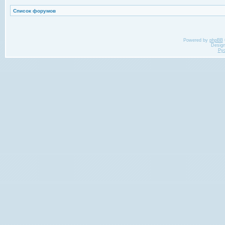
Список форумов
Powered by
phpBB
Desig
Ру