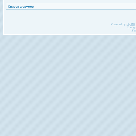
Список форумов
Powered by
phpBB
Desig
Ру