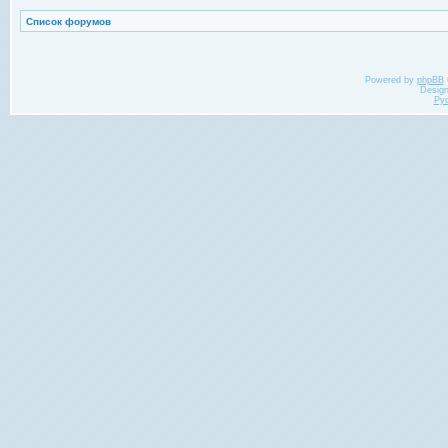
Список форумов
Powered by
phpBB
Desig
Ру