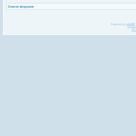
Список форумов
Powered by
phpBB
Desig
Ру