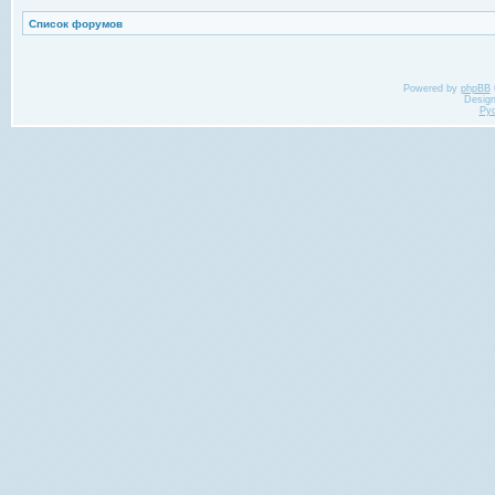
Список форумов
Powered by
phpBB
Desig
Ру