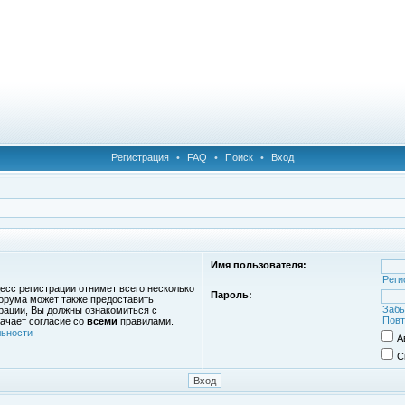
Регистрация
•
FAQ
•
Поиск
•
Вход
Имя пользователя:
Реги
есс регистрации отнимет всего несколько
Пароль:
орума может также предоставить
Забы
рации, Вы должны ознакомиться с
Повт
ачает согласие со
всеми
правилами.
ьности
А
С