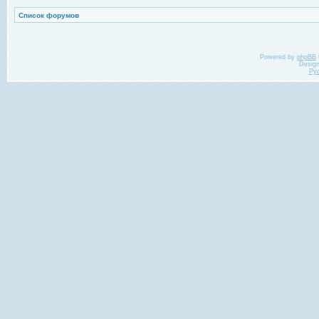
Список форумов
Powered by
phpBB
Desig
Ру