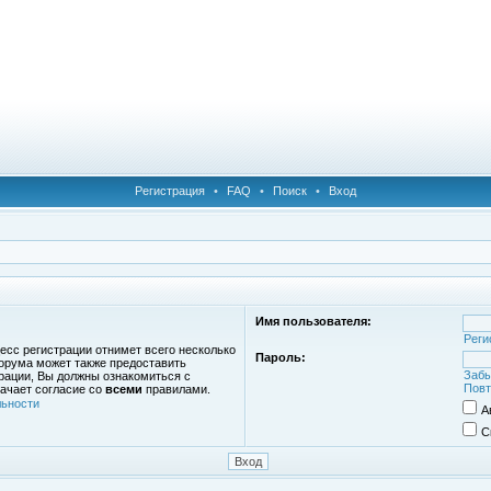
Регистрация
•
FAQ
•
Поиск
•
Вход
Имя пользователя:
Реги
есс регистрации отнимет всего несколько
Пароль:
орума может также предоставить
Забы
рации, Вы должны ознакомиться с
Повт
ачает согласие со
всеми
правилами.
ьности
А
С