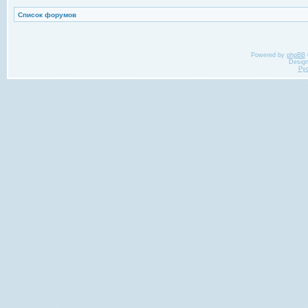
Список форумов
Powered by
phpBB
Desig
Ру