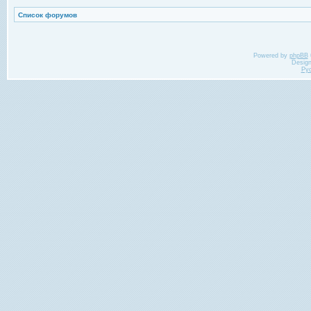
Список форумов
Powered by
phpBB
Desig
Ру