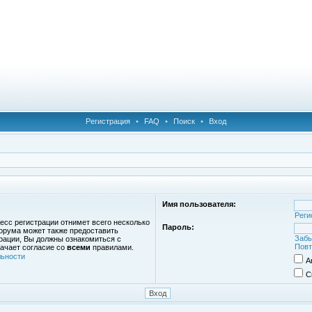
Регистрация
•
FAQ
•
Поиск
•
Вход
Имя пользователя:
Реги
есс регистрации отнимет всего несколько
Пароль:
орума может также предоставить
Забы
рации, Вы должны ознакомиться с
Повт
ачает согласие со
всеми
правилами.
ьности
А
С