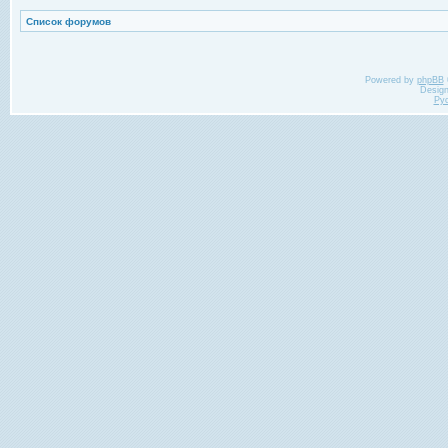
Список форумов
Powered by
phpBB
Desig
Ру