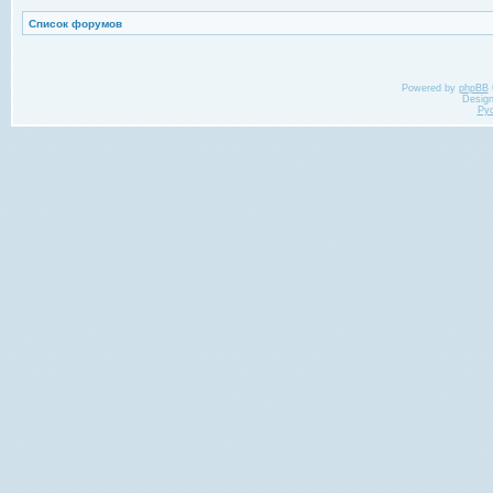
Список форумов
Powered by
phpBB
Desig
Ру