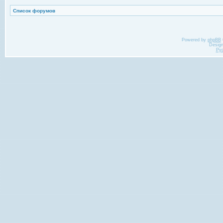
Список форумов
Powered by
phpBB
Desig
Ру