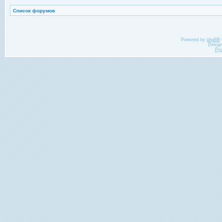
Список форумов
Powered by
phpBB
Desig
Ру