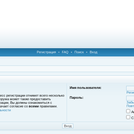
Регистрация
•
FAQ
•
Поиск
•
Вход
Имя пользователя:
Реги
есс регистрации отнимет всего несколько
Пароль:
орума может также предоставить
Забы
рации, Вы должны ознакомиться с
Повт
ачает согласие со
всеми
правилами.
ьности
А
С