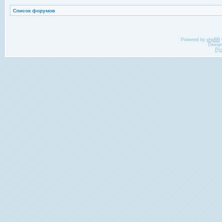
Список форумов
Powered by
phpBB
Desig
Ру