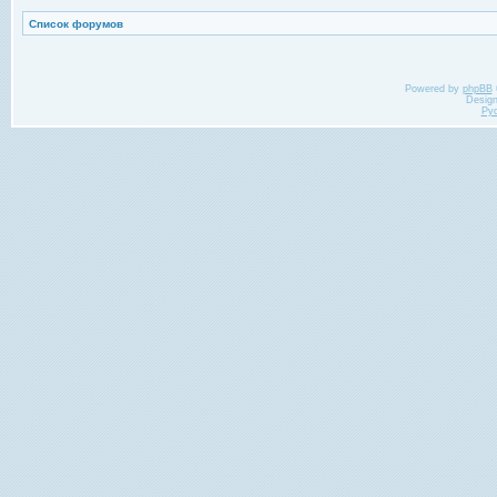
Список форумов
Powered by
phpBB
Desig
Ру