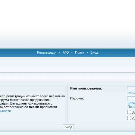
Регистрация
•
FAQ
•
Поиск
•
Вход
Имя пользователя:
Реги
есс регистрации отнимет всего несколько
Пароль:
орума может также предоставить
Забы
рации, Вы должны ознакомиться с
Повт
ачает согласие со
всеми
правилами.
ьности
А
С