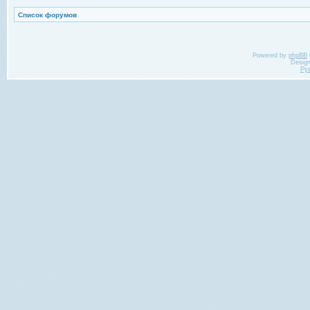
Список форумов
Powered by
phpBB
Desig
Ру