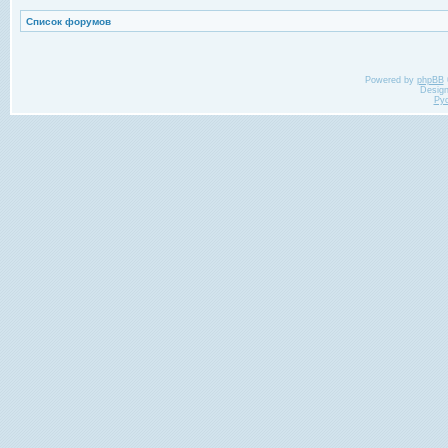
Список форумов
Powered by
phpBB
Desig
Ру