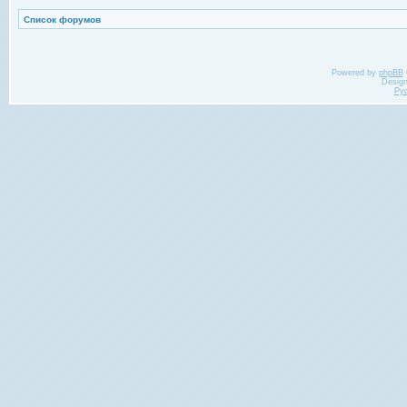
Список форумов
Powered by
phpBB
Desig
Ру