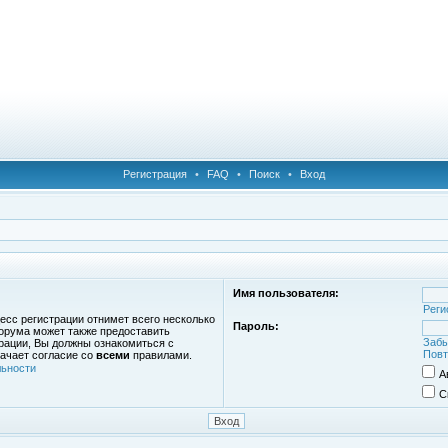
Регистрация
•
FAQ
•
Поиск
•
Вход
Имя пользователя:
Реги
есс регистрации отнимет всего несколько
Пароль:
орума может также предоставить
Забы
рации, Вы должны ознакомиться с
Повт
ачает согласие со
всеми
правилами.
ьности
А
С