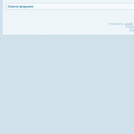
Список форумов
Powered by
phpBB
Desig
Ру