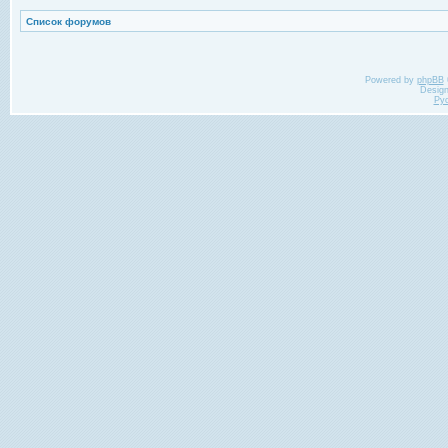
Список форумов
Powered by
phpBB
Desig
Ру