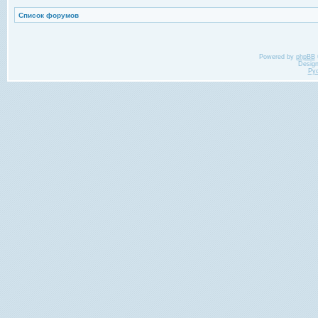
Список форумов
Powered by
phpBB
Desig
Ру