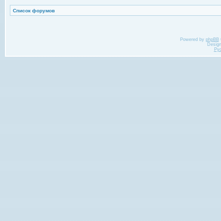
Список форумов
Powered by
phpBB
Desig
Ру