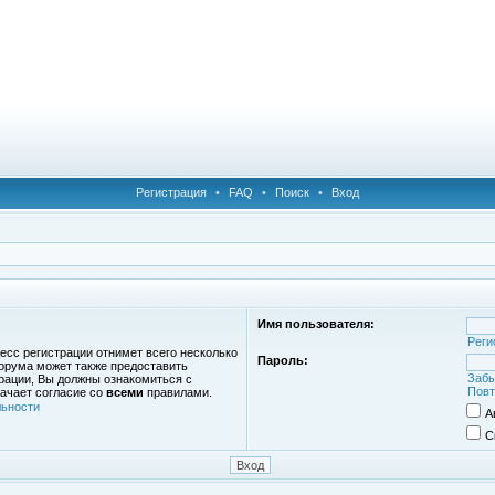
Регистрация
•
FAQ
•
Поиск
•
Вход
Имя пользователя:
Реги
есс регистрации отнимет всего несколько
Пароль:
орума может также предоставить
Забы
рации, Вы должны ознакомиться с
Повт
ачает согласие со
всеми
правилами.
ьности
А
С