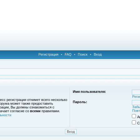
Регистрация
•
FAQ
•
Поиск
•
Вход
Имя пользователя:
Реги
есс регистрации отнимет всего несколько
Пароль:
орума может также предоставить
Забы
рации, Вы должны ознакомиться с
Повт
ачает согласие со
всеми
правилами.
ьности
А
С