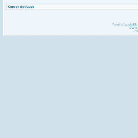
Список форумов
Powered by
phpBB
Desig
Ру