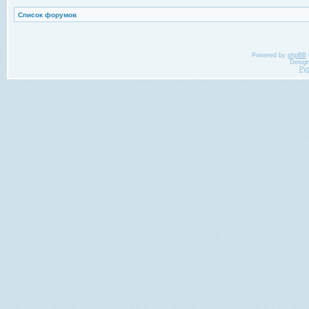
Список форумов
Powered by
phpBB
Desig
Ру