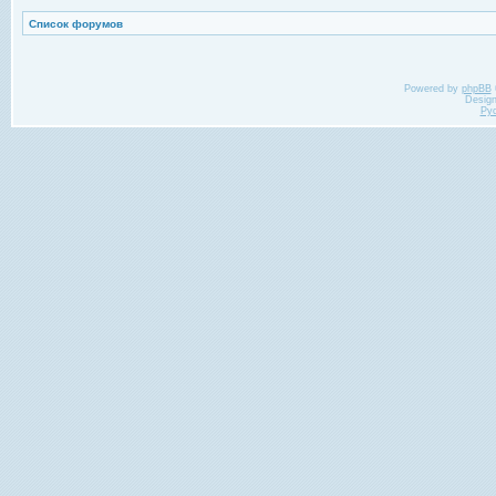
Список форумов
Powered by
phpBB
Desig
Ру