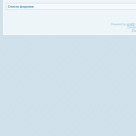
Список форумов
Powered by
phpBB
Desig
Ру