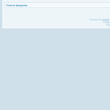
Список форумов
Powered by
phpBB
Desig
Ру