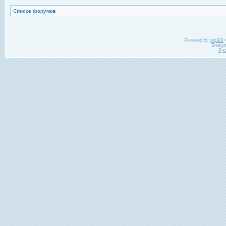
Список форумов
Powered by
phpBB
Desig
Ру