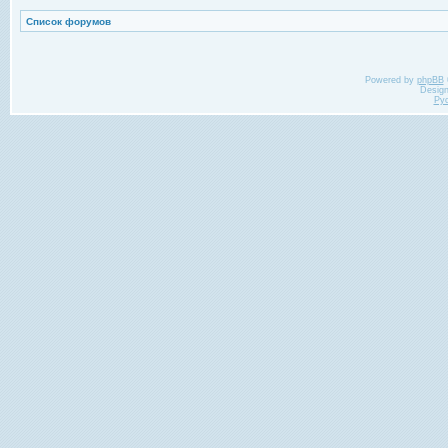
Список форумов
Powered by
phpBB
Desig
Ру