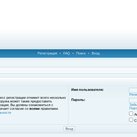
Регистрация
•
FAQ
•
Поиск
•
Вход
Имя пользователя:
Реги
есс регистрации отнимет всего несколько
Пароль:
орума может также предоставить
Забы
рации, Вы должны ознакомиться с
Повт
ачает согласие со
всеми
правилами.
ьности
А
С